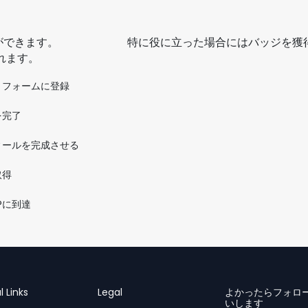
ことができます。 特に役に立った場合にはバッジを獲
れます。
トフォームに登録
を完了
ィールを完成させる
取得
XPに到達
l Links
Legal
よかったらフォロ
いします