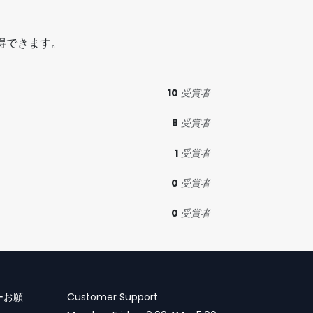
得できます。
10
受賞者
8
受賞者
1
受賞者
0
受賞者
0
受賞者
ーお願
Customer Support