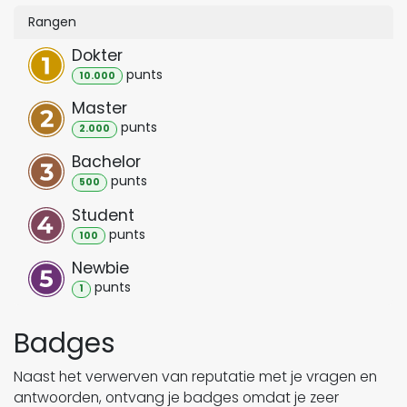
Rangen
Dokter
punt
s
10.000
Master
punt
s
2.000
Bachelor
punt
s
500
Student
punt
s
100
Newbie
punt
s
1
Badges
Naast het verwerven van reputatie met je vragen en
antwoorden, ontvang je badges omdat je zeer