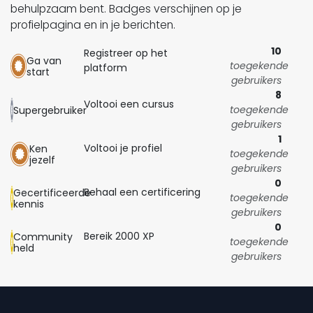
behulpzaam bent.
Badges verschijnen op je
profielpagina en in je berichten.
10
Registreer op het
Ga van
toegekende
platform
start
gebruikers
8
Voltooi een cursus
toegekende
Supergebruiker
gebruikers
1
Voltooi je profiel
Ken
toegekende
jezelf
gebruikers
0
Behaal een certificering
Gecertificeerde
toegekende
kennis
gebruikers
0
Bereik 2000 XP
Community
toegekende
held
gebruikers